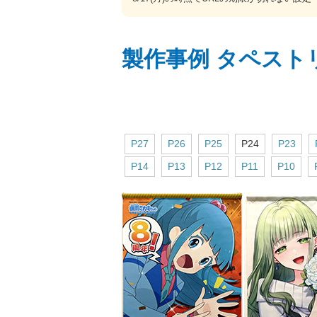
製作事例 タペスト
P27
P26
P25
P24
P23
P14
P13
P12
P11
P10