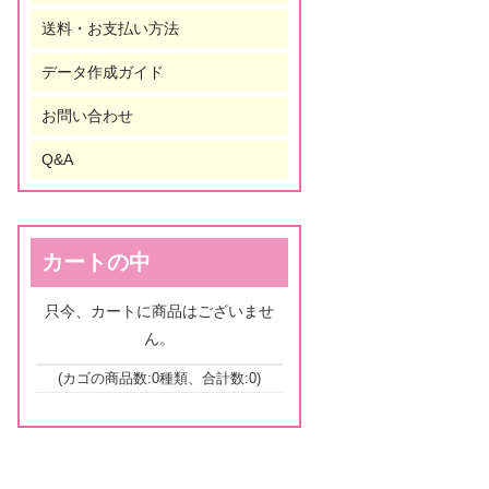
送料・お支払い方法
データ作成ガイド
お問い合わせ
Q&A
カートの中
只今、カートに商品はございませ
ん。
(カゴの商品数:0種類、合計数:0)