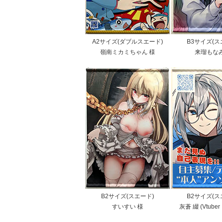
A2サイズ(ダブルスエード)
B3サイズ(ス
嶺南ミカミちゃん 様
来瑠もなみ
B2サイズ(スエード)
B2サイズ(ス
すいすい 様
灰蒼 綴 (Vtube