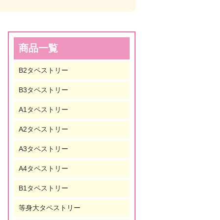
商品一覧
B2タペストリー
B3タペストリー
A1タペストリー
A2タペストリー
A3タペストリー
A4タペストリー
B1タペストリー
等身大タペストリー