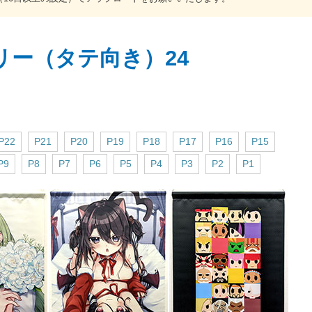
リー（タテ向き）24
P22
P21
P20
P19
P18
P17
P16
P15
P9
P8
P7
P6
P5
P4
P3
P2
P1