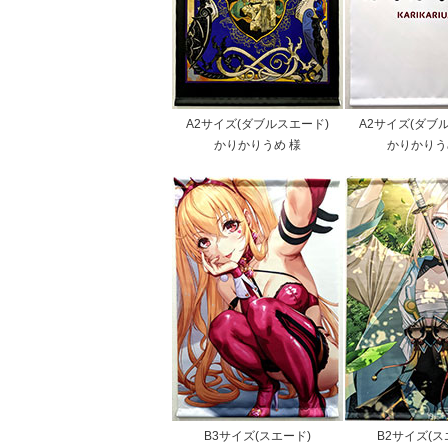
A2サイズ(ダブルスエード)
A2サイズ(ダブ
かりかりうめ 様
かりかりう
B3サイズ(スエード)
B2サイズ(ス