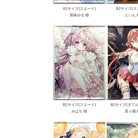
A2サイズ(スエード)
B2サイズ(ス
宙味ゆる 様
といん 
B2サイズ(スエード)
B2サイズ(ダブ
みはち 様
黒イ都 