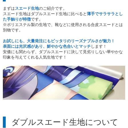
まずは
スエード生地
のご紹介です。
スエード生地はダブルスエード生地に比べると
薄手でサラサラとし
た手触りが特徴
です。
※ポリエステル製の生地で、靴などに使用される合皮スエードとは
別物です。
お試しにも、大量発注にもピッタリのリーズナブルさが魅力！
表面には光沢感があり、鮮やかな色合いとマッチ
します！
安価にも関わらず、ダブルスエードに決して見劣りしない華やかな
印象を与えてくれる人気生地です！
ダブルスエード生地について