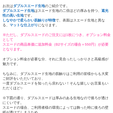
お次は
ダブルスエード生地
のご紹介です。
ダブルスエード生地
はスエード生地の二倍ほどの厚みを持つ、
遮光
性の高い生地
です。
しなやかで柔らかい
肌触
りが特徴
で、表面はスエード生地と異な
る、
マットな仕上がり
になります。
※ただし、ダブルスエードのご注文には1枚につき、オプション料金
として
スエードの商品単価に追加料金（B2サイズの場合＋550円）が必要
となります。
オプション料金が必要な分、それに見合ったしっかりさと高級感が
魅力です。
ちなみに、ダブルスエード生地の肌触りはご利用の皆様からも大変
ご好評をいただいており、
一度ダブルスエードを知ったら戻れない！そんな嬉しいお言葉もい
ただくほど✨
※下図の通り、ダブルスエードは厚みのある生地なので後ろが透け
にくいです。
スエードの場合、ご利用者様の環境によっては飾った時に後ろの壁
紙が透けてしまうため