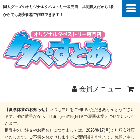
同人グッズのオリジナルタペストリー販売店。共同購入だから1枚
からでも激安価格で作成できます！
会員メニュー
ホーム
【夏季休業のお知らせ】
いつも当店をご利用いただきありがとうござい
ます。誠に勝手ながら、8/8(土)～8/16(日)まで夏季休業とさせていただ
商品一覧
きます。
期間中のご注文やお問合せにつきましては、2026/8/17(月)より順次対応
いたします。ご不便をおかけしますがご理解賜りますよう、お願い申し
共同購入とは