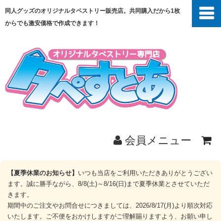
同人グッズのオリジナルタペストリー販売店。共同購入だから1枚
からでも激安価格で作成できます！
会員メニュー
ホーム
【夏季休業のお知らせ】
いつも当店をご利用いただきありがとうござい
ます。誠に勝手ながら、8/8(土)～8/16(日)まで夏季休業とさせていただ
商品一覧
きます。
期間中のご注文やお問合せにつきましては、2026/8/17(月)より順次対応
いたします。ご不便をおかけしますがご理解賜りますよう、お願い申し
共同購入とは