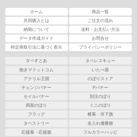
ホーム
商品一覧
共同購入とは
ご注文の流れ
納期について
送料・お支払い方法
データ作成ガイド
お問合せ
特定商取引法に基づく表示
プライバシーポリシー
タペすとあ
タペレスキュー
抱きマドットコム
いたべ屋
アクリル王国
のぼりストア
チェンジバナー
Pバナー
セイルバナー
別注のぼり
両面のぼり
ミニのぼり
フラッグ
横幕・吊下旗
タペストリー
名入れ優勝旗
応援幕・応援旗
フルカラーハッピ