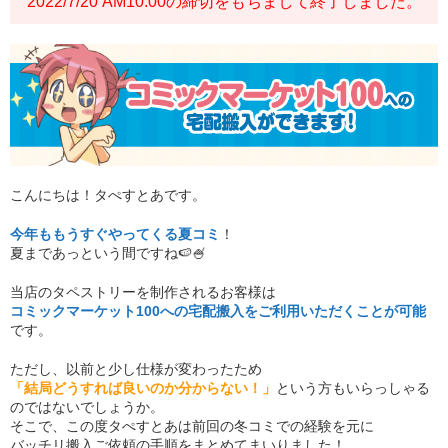
2022/7/20 AM10:00の締切をもちまして終了しました。
こんにちは！タぺすとあです。
今年ももうすぐやってくる夏コミ
！
夏まであっという間ですね🍉🍧
当店のタペストリーを制作されるお客様は
コミックマーケット100への宅配搬入をご利用いただくことが可能
です。
ただし、以前と少し仕様が変わったため
「結局どうすれば良いのか分からない！」
という方もいらっしゃる
のではないでしょうか。
そこで、この度タぺすとあは前回の冬コミでの経験を元に
バッチリ搬入ご依頼の手順をまとめてまいりました！