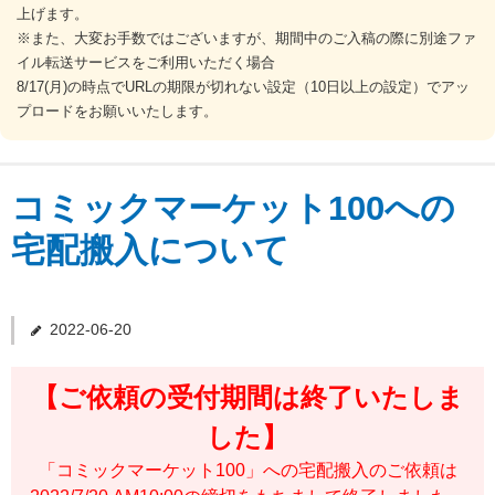
上げます。
※また、大変お手数ではございますが、期間中のご入稿の際に別途ファ
ご注文の流れ
イル転送サービスをご利用いただく場合
8/17(月)の時点でURLの期限が切れない設定（10日以上の設定）でアッ
プロードをお願いいたします。
納期について
送料・お支払い
コミックマーケット100への
宅配搬入について
データ作成ガイド
お問合せ
2022-06-20
Q&A
【ご依頼の受付期間は終了いたしま
した】
「コミックマーケット100」への宅配搬入のご依頼は