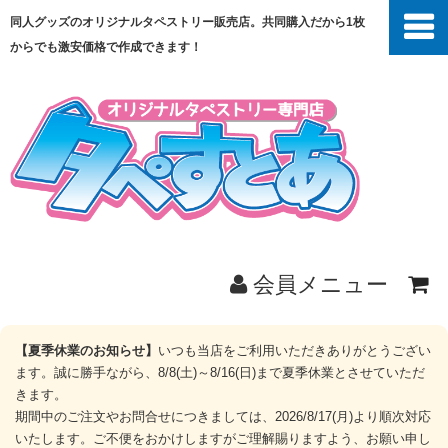
同人グッズのオリジナルタペストリー販売店。共同購入だから1枚
からでも激安価格で作成できます！
会員メニュー
ホーム
【夏季休業のお知らせ】
いつも当店をご利用いただきありがとうござい
ます。誠に勝手ながら、8/8(土)～8/16(日)まで夏季休業とさせていただ
商品一覧
きます。
期間中のご注文やお問合せにつきましては、2026/8/17(月)より順次対応
いたします。ご不便をおかけしますがご理解賜りますよう、お願い申し
共同購入とは