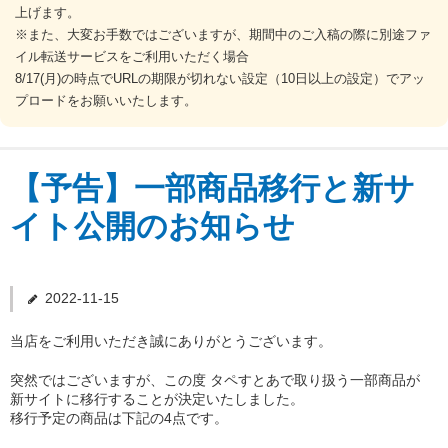
上げます。
※また、大変お手数ではございますが、期間中のご入稿の際に別途ファ
ご注文の流れ
イル転送サービスをご利用いただく場合
8/17(月)の時点でURLの期限が切れない設定（10日以上の設定）でアッ
プロードをお願いいたします。
納期について
送料・お支払い
【予告】一部商品移行と新サ
イト公開のお知らせ
データ作成ガイド
お問合せ
2022-11-15
Q&A
当店をご利用いただき誠にありがとうございます。
突然ではございますが、この度 タペすとあで取り扱う一部商品が
新サイトに移行することが決定いたしました。
移行予定の商品は下記の4点です。