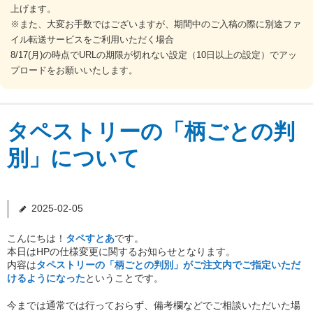
上げます。
※また、大変お手数ではございますが、期間中のご入稿の際に別途ファ
ご注文の流れ
イル転送サービスをご利用いただく場合
8/17(月)の時点でURLの期限が切れない設定（10日以上の設定）でアッ
プロードをお願いいたします。
納期について
送料・お支払い
タペストリーの「柄ごとの判
別」について
データ作成ガイド
お問合せ
2025-02-05
Q&A
こんにちは！
タペすとあ
です。
本日はHPの仕様変更に関するお知らせとなります。
内容は
タペストリーの「柄ごとの判別」がご注文内でご指定いただ
けるようになった
ということです。
今までは通常では行っておらず、備考欄などでご相談いただいた場