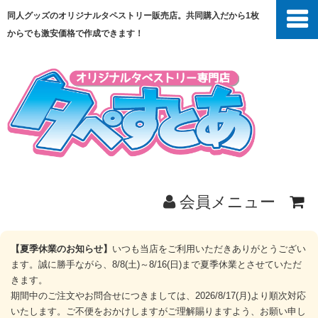
同人グッズのオリジナルタペストリー販売店。共同購入だから1枚
からでも激安価格で作成できます！
会員メニュー
ホーム
【夏季休業のお知らせ】
いつも当店をご利用いただきありがとうござい
ます。誠に勝手ながら、8/8(土)～8/16(日)まで夏季休業とさせていただ
商品一覧
きます。
期間中のご注文やお問合せにつきましては、2026/8/17(月)より順次対応
いたします。ご不便をおかけしますがご理解賜りますよう、お願い申し
共同購入とは